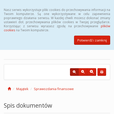
Menu
Nasz serwis wykorzystuje pliki cookies do przechowywania informacji na
Twoim komputerze. Są one wykorzystywane w celu zapewnienia
poprawnego działania serwisu. W każdej chwili możesz dokonać zmiany
ustawień dot. przechowywania plików cookies w Twojej przeglądarce.
Korzystając z serwisu wyrażasz zgodę na przechowywanie
plików
cookies
na Twoim komputerze.
Biuletyn Informacji Publicznej
Powiatowego Urzędu Pracy w
Potwierdź i zamknij
Łodzi
Majątek
Sprawozdania finansowe
Spis dokumentów