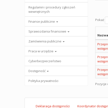
Regulamin i procedury zgłoszeń
wewnętrznych
Pokaż
Finanse publiczne
Sprawozdania finansowe
Nazwa
Zamówienia publiczne
Przepro
wstępn
Praca w urzędzie
Przepro
Cyberbezpieczeństwo
wstępn
Przepro
Dostępność
wstępną
Polityka prywatności
Pozycje o
Deklaracja dostępności
Koordynator dostępn