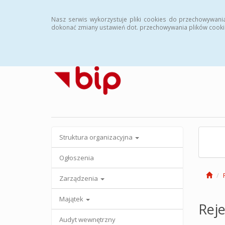
Strona główna
Archiwalny BIP
Nasz serwis wykorzystuje pliki cookies do przechowywani
dokonać zmiany ustawień dot. przechowywania plików cooki
Struktura organizacyjna
Ogłoszenia
Zarządzenia
Majątek
Reje
Audyt wewnętrzny