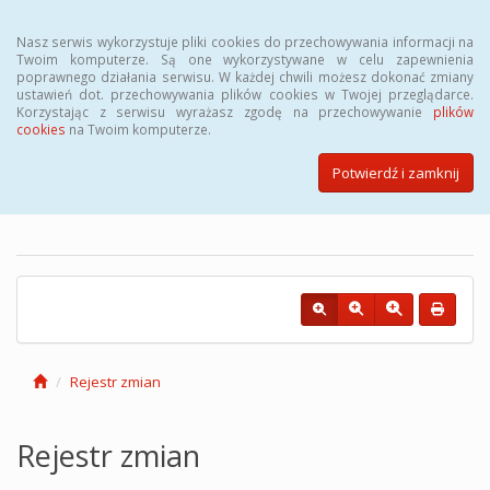
Menu
Nasz serwis wykorzystuje pliki cookies do przechowywania informacji na
Twoim komputerze. Są one wykorzystywane w celu zapewnienia
poprawnego działania serwisu. W każdej chwili możesz dokonać zmiany
ustawień dot. przechowywania plików cookies w Twojej przeglądarce.
Korzystając z serwisu wyrażasz zgodę na przechowywanie
plików
cookies
na Twoim komputerze.
Biuletyn Informacji Publicznej
Powiatowego Urzędu Pracy w
Potwierdź i zamknij
Łodzi
Rejestr zmian
Rejestr zmian