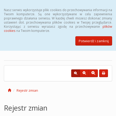
Menu
Nasz serwis wykorzystuje pliki cookies do przechowywania informacji na
Twoim komputerze. Są one wykorzystywane w celu zapewnienia
poprawnego działania serwisu. W każdej chwili możesz dokonać zmiany
ustawień dot. przechowywania plików cookies w Twojej przeglądarce.
Korzystając z serwisu wyrażasz zgodę na przechowywanie
plików
cookies
na Twoim komputerze.
Biuletyn Informacji Publicznej
Powiatowego Urzędu Pracy w
Potwierdź i zamknij
Łodzi
Rejestr zmian
Rejestr zmian