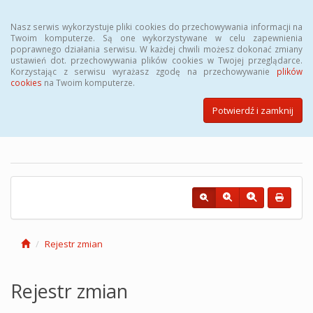
Menu
Nasz serwis wykorzystuje pliki cookies do przechowywania informacji na
Twoim komputerze. Są one wykorzystywane w celu zapewnienia
poprawnego działania serwisu. W każdej chwili możesz dokonać zmiany
ustawień dot. przechowywania plików cookies w Twojej przeglądarce.
Korzystając z serwisu wyrażasz zgodę na przechowywanie
plików
cookies
na Twoim komputerze.
Biuletyn Informacji Publicznej
Powiatowego Urzędu Pracy w
Potwierdź i zamknij
Łodzi
Rejestr zmian
Rejestr zmian