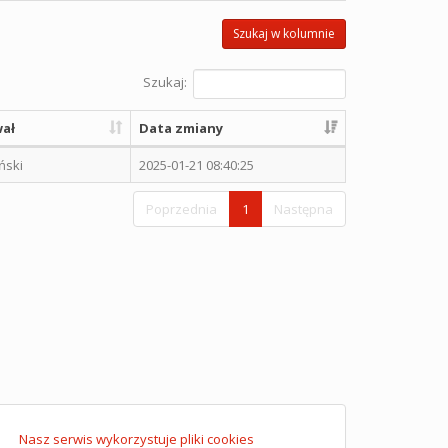
Szukaj w kolumnie
Szukaj:
ał
Data zmiany
ński
2025-01-21 08:40:25
Poprzednia
1
Następna
Nasz serwis wykorzystuje pliki cookies