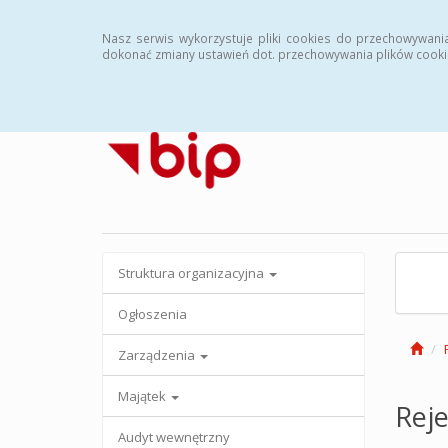
Strona główna
Archiwalny BIP
Nasz serwis wykorzystuje pliki cookies do przechowywani
dokonać zmiany ustawień dot. przechowywania plików cooki
Struktura organizacyjna
Ogłoszenia
Zarządzenia
Majątek
Reje
Audyt wewnętrzny