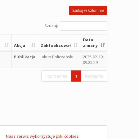
Szukaj w kolumnie
Szukaj:
Data
Akcja
Zaktualizował
zmiany
Publikacja
Jakub Policzański
2025-02-19
09:25:59
Poprzednia
1
Następna
Nasz serwis wykorzystuje pliki cookies