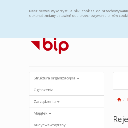
Strona główna
Archiwalny BIP
Nasz serwis wykorzystuje pliki cookies do przechowywani
dokonać zmiany ustawień dot. przechowywania plików cooki
Struktura organizacyjna
Ogłoszenia
Zarządzenia
Majątek
Reje
Audyt wewnętrzny