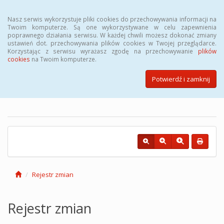
Menu
Nasz serwis wykorzystuje pliki cookies do przechowywania informacji na
Twoim komputerze. Są one wykorzystywane w celu zapewnienia
poprawnego działania serwisu. W każdej chwili możesz dokonać zmiany
ustawień dot. przechowywania plików cookies w Twojej przeglądarce.
Korzystając z serwisu wyrażasz zgodę na przechowywanie
plików
cookies
na Twoim komputerze.
Biuletyn Informacji Publicznej
Powiatowego Urzędu Pracy w
Potwierdź i zamknij
Łodzi
Rejestr zmian
Rejestr zmian