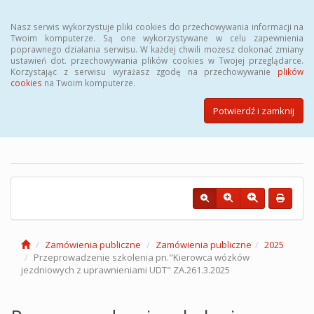
Menu
Nasz serwis wykorzystuje pliki cookies do przechowywania informacji na
Twoim komputerze. Są one wykorzystywane w celu zapewnienia
poprawnego działania serwisu. W każdej chwili możesz dokonać zmiany
ustawień dot. przechowywania plików cookies w Twojej przeglądarce.
Korzystając z serwisu wyrażasz zgodę na przechowywanie
plików
cookies
na Twoim komputerze.
Biuletyn Informacji Publicznej
Powiatowego Urzędu Pracy w
Potwierdź i zamknij
Łodzi
Zamówienia publiczne
Zamówienia publiczne
2025
Przeprowadzenie szkolenia pn."Kierowca wózków
jezdniowych z uprawnieniami UDT" ZA.261.3.2025