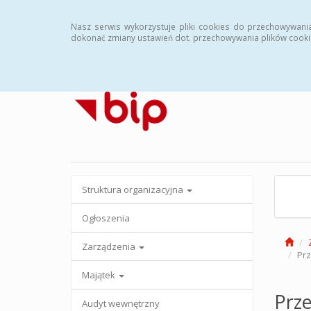
Strona główna
Archiwalny BIP
Nasz serwis wykorzystuje pliki cookies do przechowywani
dokonać zmiany ustawień dot. przechowywania plików cooki
Struktura organizacyjna
Ogłoszenia
Zarządzenia
Prz
Majątek
Prze
Audyt wewnętrzny