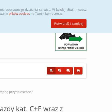
Przycisk wyszukaj duży
Szukaj
nia poprawnego działania serwisu. W każdej chwili możesz
ywanie
plików cookies
na Twoim komputerze.
Potwierdź i zamknij
stępną przyspieszoną"
azdy kat. C+E wraz z