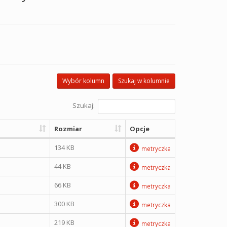
Wybór kolumn
Szukaj w kolumnie
Szukaj:
Rozmiar
Opcje
134 KB
metryczka
44 KB
metryczka
66 KB
metryczka
300 KB
metryczka
219 KB
metryczka