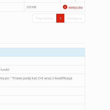
120 KB
metryczka
Poprzednia
1
Następna
 Łodzi
a pn. " Prawo jazdy kat. C+E wraz z kwalifikacja