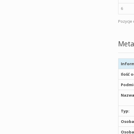
6
Pozycje o
Meta
Inform
Ilość 
Podmio
Nazwa
Typ:
Osoba,
Osoba,