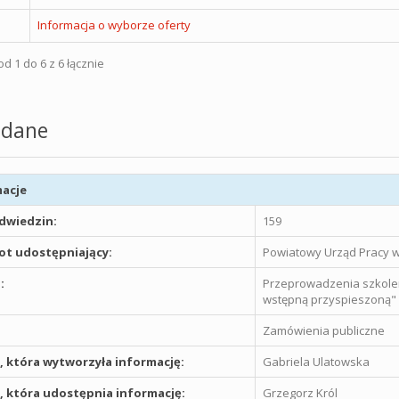
Informacja o wyborze oferty
d 1 do 6 z 6 łącznie
dane
acje
odwiedzin:
159
t udostępniający:
Powiatowy Urząd Pracy w
:
Przeprowadzenia szkoleni
wstępną przyspieszoną"
Zamówienia publiczne
 która wytworzyła informację:
Gabriela Ulatowska
 która udostępnia informację:
Grzegorz Król