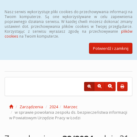
Menu
Nasz serwis wykorzystuje pliki cookies do przechowywania informacji na
Twoim komputerze. Są one wykorzystywane w celu zapewnienia
poprawnego działania serwisu. W każdej chwili możesz dokonać zmiany
ustawień dot. przechowywania plików cookies w Twojej przeglądarce.
Korzystając z serwisu wyrażasz zgodę na przechowywanie
plików
cookies
na Twoim komputerze.
Biuletyn Informacji Publicznej
Powiatowego Urzędu Pracy w
Potwierdź i zamknij
Łodzi
Zarządzenia
2024
Marzec
w sprawie powołania zespołu ds. bezpieczeństwa informacji
w Powiatowym Urzędzie Pracy w Łodzi