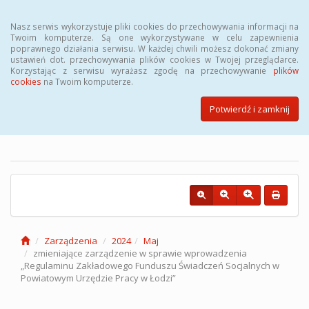
Menu
Nasz serwis wykorzystuje pliki cookies do przechowywania informacji na
Twoim komputerze. Są one wykorzystywane w celu zapewnienia
poprawnego działania serwisu. W każdej chwili możesz dokonać zmiany
ustawień dot. przechowywania plików cookies w Twojej przeglądarce.
Korzystając z serwisu wyrażasz zgodę na przechowywanie
plików
cookies
na Twoim komputerze.
Biuletyn Informacji Publicznej
Powiatowego Urzędu Pracy w
Potwierdź i zamknij
Łodzi
Zarządzenia
2024
Maj
zmieniające zarządzenie w sprawie wprowadzenia
„Regulaminu Zakładowego Funduszu Świadczeń Socjalnych w
Powiatowym Urzędzie Pracy w Łodzi”