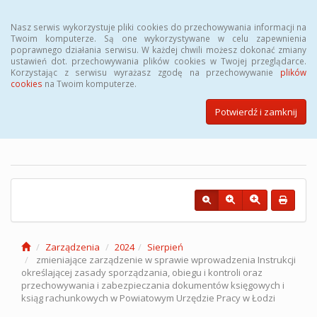
Menu
Nasz serwis wykorzystuje pliki cookies do przechowywania informacji na
Twoim komputerze. Są one wykorzystywane w celu zapewnienia
poprawnego działania serwisu. W każdej chwili możesz dokonać zmiany
ustawień dot. przechowywania plików cookies w Twojej przeglądarce.
Korzystając z serwisu wyrażasz zgodę na przechowywanie
plików
cookies
na Twoim komputerze.
Biuletyn Informacji Publicznej
Powiatowego Urzędu Pracy w
Potwierdź i zamknij
Łodzi
Zarządzenia
2024
Sierpień
zmieniające zarządzenie w sprawie wprowadzenia Instrukcji
określającej zasady sporządzania, obiegu i kontroli oraz
przechowywania i zabezpieczania dokumentów księgowych i
ksiąg rachunkowych w Powiatowym Urzędzie Pracy w Łodzi