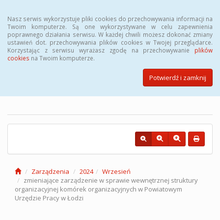
Menu
Nasz serwis wykorzystuje pliki cookies do przechowywania informacji na
Twoim komputerze. Są one wykorzystywane w celu zapewnienia
poprawnego działania serwisu. W każdej chwili możesz dokonać zmiany
ustawień dot. przechowywania plików cookies w Twojej przeglądarce.
Korzystając z serwisu wyrażasz zgodę na przechowywanie
plików
cookies
na Twoim komputerze.
Biuletyn Informacji Publicznej
Powiatowego Urzędu Pracy w
Potwierdź i zamknij
Łodzi
Zarządzenia
2024
Wrzesień
zmieniające zarządzenie w sprawie wewnętrznej struktury
organizacyjnej komórek organizacyjnych w Powiatowym
Urzędzie Pracy w Łodzi