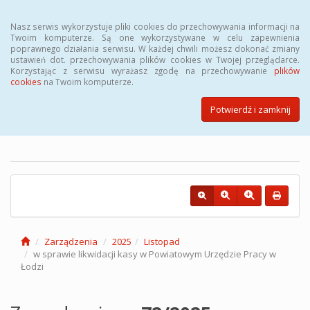
Menu
Nasz serwis wykorzystuje pliki cookies do przechowywania informacji na
Twoim komputerze. Są one wykorzystywane w celu zapewnienia
poprawnego działania serwisu. W każdej chwili możesz dokonać zmiany
ustawień dot. przechowywania plików cookies w Twojej przeglądarce.
Korzystając z serwisu wyrażasz zgodę na przechowywanie
plików
cookies
na Twoim komputerze.
Biuletyn Informacji Publicznej
Powiatowego Urzędu Pracy w
Potwierdź i zamknij
Łodzi
Zarządzenia
2025
Listopad
w sprawie likwidacji kasy w Powiatowym Urzędzie Pracy w
Łodzi