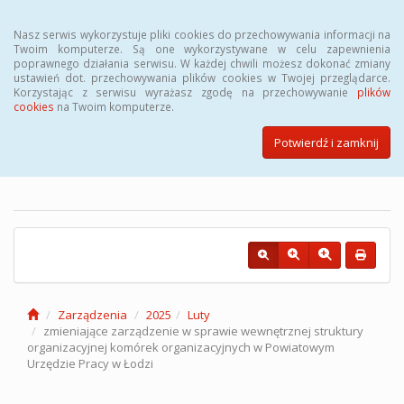
Menu
Nasz serwis wykorzystuje pliki cookies do przechowywania informacji na
Twoim komputerze. Są one wykorzystywane w celu zapewnienia
poprawnego działania serwisu. W każdej chwili możesz dokonać zmiany
ustawień dot. przechowywania plików cookies w Twojej przeglądarce.
Korzystając z serwisu wyrażasz zgodę na przechowywanie
plików
cookies
na Twoim komputerze.
Biuletyn Informacji Publicznej
Powiatowego Urzędu Pracy w
Potwierdź i zamknij
Łodzi
Zarządzenia
2025
Luty
zmieniające zarządzenie w sprawie wewnętrznej struktury
organizacyjnej komórek organizacyjnych w Powiatowym
Urzędzie Pracy w Łodzi