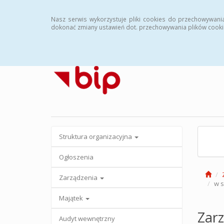
Strona główna
Archiwalny BIP
Nasz serwis wykorzystuje pliki cookies do przechowywani
dokonać zmiany ustawień dot. przechowywania plików cooki
Struktura organizacyjna
Ogłoszenia
Zarządzenia
w s
Majątek
Zar
Audyt wewnętrzny