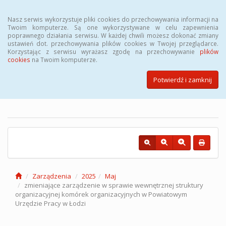
Menu
Nasz serwis wykorzystuje pliki cookies do przechowywania informacji na
Twoim komputerze. Są one wykorzystywane w celu zapewnienia
poprawnego działania serwisu. W każdej chwili możesz dokonać zmiany
ustawień dot. przechowywania plików cookies w Twojej przeglądarce.
Korzystając z serwisu wyrażasz zgodę na przechowywanie
plików
cookies
na Twoim komputerze.
Biuletyn Informacji Publicznej
Powiatowego Urzędu Pracy w
Potwierdź i zamknij
Łodzi
Zarządzenia
2025
Maj
zmieniające zarządzenie w sprawie wewnętrznej struktury
organizacyjnej komórek organizacyjnych w Powiatowym
Urzędzie Pracy w Łodzi