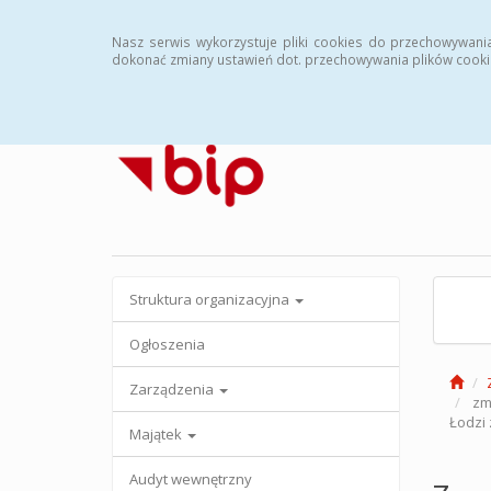
Strona główna
Archiwalny BIP
Nasz serwis wykorzystuje pliki cookies do przechowywani
dokonać zmiany ustawień dot. przechowywania plików cooki
Struktura organizacyjna
Ogłoszenia
Zarządzenia
zmi
Łodzi
Majątek
Audyt wewnętrzny