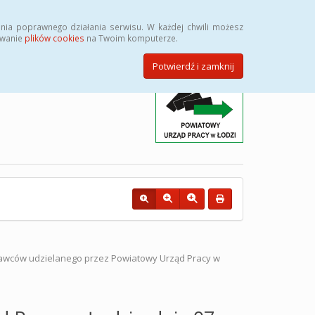
Przycisk wyszukaj duży
Szukaj
nia poprawnego działania serwisu. W każdej chwili możesz
ywanie
plików cookies
na Twoim komputerze.
Potwierdź i zamknij
awców udzielanego przez Powiatowy Urząd Pracy w