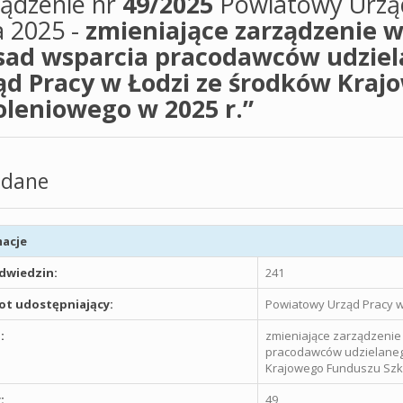
ządzenie nr
49/2025
Powiatowy Urząd
a 2025 -
zmieniające zarządzenie 
sad wsparcia pracodawców udziel
ąd Pracy w Łodzi ze środków Kra
oleniowego w 2025 r.”
dane
acje
odwiedzin:
241
t udostępniający:
Powiatowy Urząd Pracy w
:
zmieniające zarządzeni
pracodawców udzielaneg
Krajowego Funduszu Szko
:
49