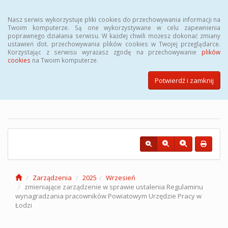
Menu
Nasz serwis wykorzystuje pliki cookies do przechowywania informacji na
Twoim komputerze. Są one wykorzystywane w celu zapewnienia
poprawnego działania serwisu. W każdej chwili możesz dokonać zmiany
ustawień dot. przechowywania plików cookies w Twojej przeglądarce.
Korzystając z serwisu wyrażasz zgodę na przechowywanie
plików
cookies
na Twoim komputerze.
Biuletyn Informacji Publicznej
Powiatowego Urzędu Pracy w
Potwierdź i zamknij
Łodzi
Zarządzenia
2025
Wrzesień
zmieniające zarządzenie w sprawie ustalenia Regulaminu
wynagradzania pracowników Powiatowym Urzędzie Pracy w
Łodzi