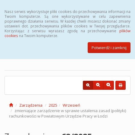
Menu
Nasz serwis wykorzystuje pliki cookies do przechowywania informacji na
Twoim komputerze. Są one wykorzystywane w celu zapewnienia
poprawnego działania serwisu. W każdej chwili możesz dokonać zmiany
ustawień dot. przechowywania plików cookies w Twojej przeglądarce.
Korzystając z serwisu wyrażasz zgodę na przechowywanie
plików
cookies
na Twoim komputerze.
Biuletyn Informacji Publicznej
Powiatowego Urzędu Pracy w
Potwierdź i zamknij
Łodzi
Zarządzenia
2025
Wrzesień
zmieniające zarządzenie w sprawie ustalenia zasad (polityki)
rachunkowości w Powiatowym Urzędzie Pracy w Łodzi