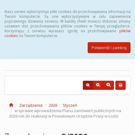
Menu
Nasz serwis wykorzystuje pliki cookies do przechowywania informacji na
Twoim komputerze. Są one wykorzystywane w celu zapewnienia
poprawnego działania serwisu. W każdej chwili możesz dokonać zmiany
ustawień dot. przechowywania plików cookies w Twojej przeglądarce.
Korzystając z serwisu wyrażasz zgodę na przechowywanie
plików
cookies
na Twoim komputerze.
Biuletyn Informacji Publicznej
Powiatowego Urzędu Pracy w
Potwierdź i zamknij
Łodzi
Zarządzenia
2026
Styczeń
w sprawie wprowadzenia Planu zamówień publicznych na
2026 rok do realizacji w Powiatowym Urzędzie Pracy w Łodzi