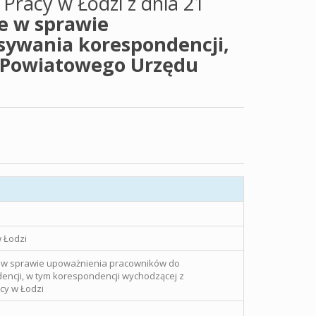
racy w Łodzi z dnia 21
e w sprawie
ywania korespondencji,
z Powiatowego Urzędu
 Łodzi
e w sprawie upoważnienia pracowników do
ncji, w tym korespondencji wychodzącej z
cy w Łodzi