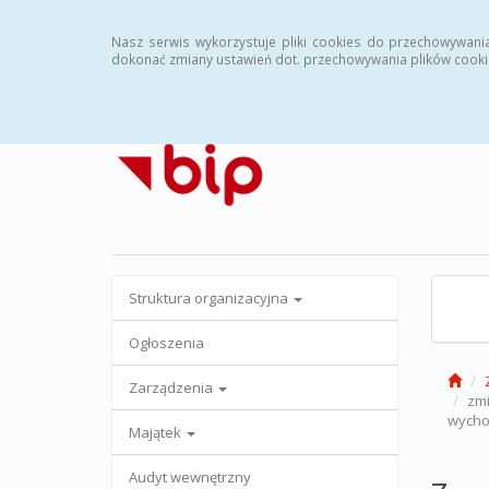
Strona główna
Archiwalny BIP
Nasz serwis wykorzystuje pliki cookies do przechowywani
dokonać zmiany ustawień dot. przechowywania plików cooki
Struktura organizacyjna
Ogłoszenia
Zarządzenia
zmi
wycho
Majątek
Audyt wewnętrzny