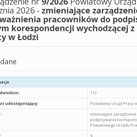
ządzenie nr
9/2026
Powiatowy Urząd P
znia 2026 -
zmieniające zarządzeni
ważnienia pracowników do podpis
ym korespondencji wychodzącej 
cy w Łodzi
dane
acje
odwiedzin:
113
t udostępniający:
Powiatowy Urząd Pracy w
:
zmieniające zarządzeni
podpisywania koresponde
Powiatowego Urzędu Pra
:
9