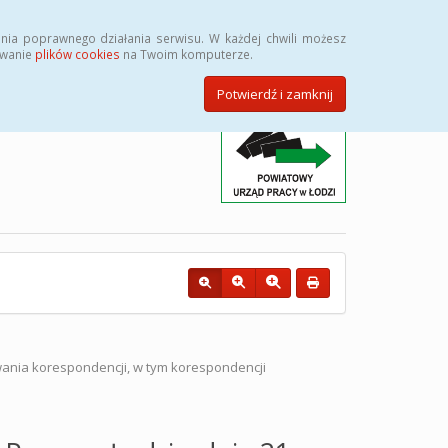
Przycisk wyszukaj duży
Szukaj
nia poprawnego działania serwisu. W każdej chwili możesz
ywanie
plików cookies
na Twoim komputerze.
Potwierdź i zamknij
ania korespondencji, w tym korespondencji