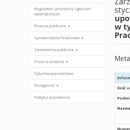
Zar
styc
Regulamin i procedury zgłoszeń
wewnętrznych
upo
w t
Finanse publiczne
Pra
Sprawozdania finansowe
Zamówienia publiczne
Meta
Praca w urzędzie
Cyberbezpieczeństwo
Inform
Dostępność
Ilość 
Polityka prywatności
Podmio
Nazwa
Numer