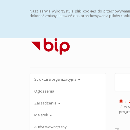
Strona główna
Archiwalny BIP
Nasz serwis wykorzystuje pliki cookies do przechowywani
dokonać zmiany ustawień dot. przechowywania plików cooki
Struktura organizacyjna
Ogłoszenia
Zarządzenia
w s
progr
Majątek
Audyt wewnętrzny