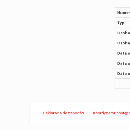
Numer
Typ:
Osoba,
Osoba,
Data w
Data u
Data o
Deklaracja dostępności
Koordynator dostępn