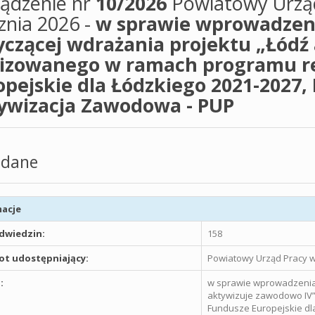
ządzenie nr
10/2026
Powiatowy Urząd
znia 2026 -
w sprawie wprowadzeni
yczącej wdrażania projektu „Łódź
lizowanego w ramach programu r
opejskie dla Łódzkiego 2021-2027, 
ywizacja Zawodowa - PUP
dane
acje
odwiedzin:
158
t udostępniający:
Powiatowy Urząd Pracy w
:
w sprawie wprowadzenia 
aktywizuje zawodowo IV
Fundusze Europejskie dla