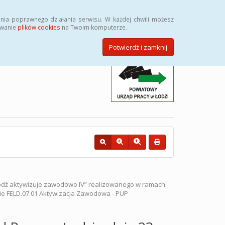
Przycisk wyszukaj duży
Szukaj
nia poprawnego działania serwisu. W każdej chwili możesz
ywanie
plików cookies
na Twoim komputerze.
Potwierdź i zamknij
Łódź aktywizuje zawodowo IV” realizowanego w ramach
ie FELD.07.01 Aktywizacja Zawodowa - PUP