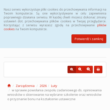
Menu
Nasz serwis wykorzystuje pliki cookies do przechowywania informacji na
Twoim komputerze. Są one wykorzystywane w celu zapewnienia
poprawnego działania serwisu. W każdej chwili możesz dokonać zmiany
ustawień dot. przechowywania plików cookies w Twojej przeglądarce.
Korzystając z serwisu wyrażasz zgodę na przechowywanie
plików
cookies
na Twoim komputerze.
Biuletyn Informacji Publicznej
Powiatowego Urzędu Pracy w
Potwierdź i zamknij
Łodzi
Zarządzenia
2026
Luty
w sprawie powołania zespołu zadaniowego ds. opiniowania
wniosków o skierowanie na wybrane szkolenie oraz wniosków
o przyznanie bonu na kształcenie ustawiczne